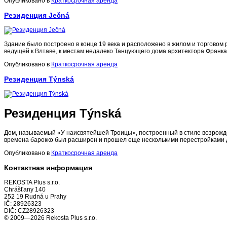
Опубликовано в
Краткосрочная аренда
Резиденция Ječná
Здание было построено в конце 19 века и расположено в жилом и торговом 
ведущей к Влтаве, к местам недалеко Танцующего дома архитектора Франка
Опубликовано в
Краткосрочная аренда
Резиденция Týnská
Резиденция Týnská
Дом, называемый «У наисвятейшей Троицы», построенный в стиле возрожден
времена барокко был расширен и прошел еще несколькими перестройками д
Опубликовано в
Краткосрочная аренда
Контактная информация
REKOSTA Plus s.r.o.
Chrášťany 140
252 19 Rudná u Prahy
IČ: 28926323
DIČ: CZ28926323
© 2009—2026 Rekosta Plus s.r.o.