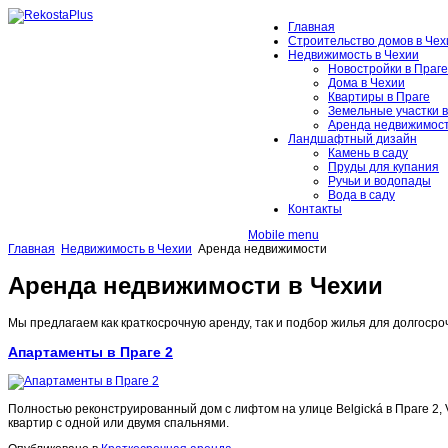
Главная
Строительство домов в Чех
Недвижимость в Чехии
Новостройки в Праге
Дома в Чехии
Квартиры в Праге
Земельные участки 
Аренда недвижимос
Ландшафтный дизайн
Камень в саду
Пруды для купания
Ручьи и водопады
Вода в саду
Контакты
Mobile menu
Главная
Недвижимость в Чехии
Аренда недвижимости
Аренда недвижимости в Чехии
Мы предлагаем как краткосрочную аренду, так и подбор жилья для долгосро
Апартаменты в Праге 2
Полностью реконструированный дом с лифтом на улице Belgická в Праге 2, 
квартир с одной или двумя спальнями.